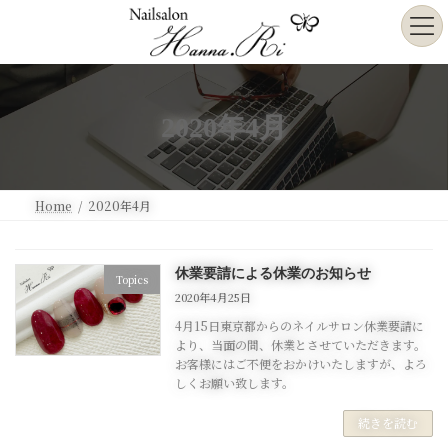
コ
ナ
ン
ビ
テ
ゲ
ン
ー
ツ
シ
へ
ョ
2020年4月
ス
ン
キ
に
ッ
移
プ
動
Home
2020年4月
休業要請による休業のお知らせ
Topics
2020年4月25日
4月15日東京都からのネイルサロン休業要請に
より、当面の間、休業とさせていただきます。
お客様にはご不便をおかけいたしますが、よろ
しくお願い致します。
続きを読む