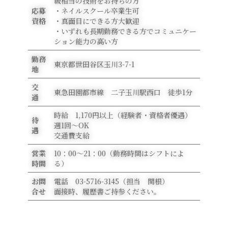
級相当の技術をお持ちの方
応募
・ネイルスクール卒業生可
資格
・真面目にできる方大歓迎
・いずれも長期勤務できる方でコミュニケー
ション能力の高い方
勤務
東京都世田谷区玉川3-7-1
地
交
東急田園都市線 二子玉川駅西口 徒歩1分
通
時給 1,170円以上（経験者・資格者優遇）
待
週1回～OK
遇
交通費支給
営業
10：00～21：00（勤務時間はシフトによ
時間
る）
お問
電話
03-5716-3145
（担当 関根）
合せ
面接時、履歴書ご持参ください。