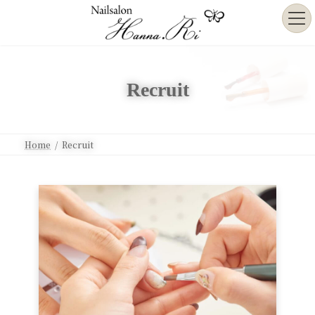
コ
ナ
ン
ビ
テ
ゲ
ン
ー
ツ
シ
へ
ョ
Recruit
ス
ン
キ
に
ッ
移
プ
動
Home
Recruit