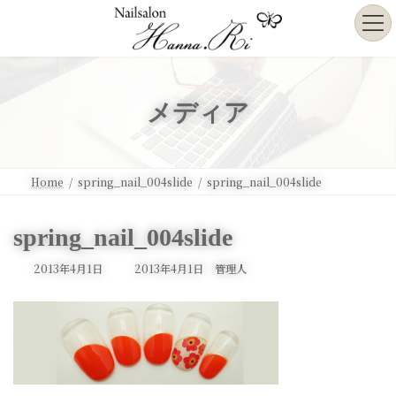
コ
ナ
ン
ビ
テ
ゲ
ン
ー
ツ
シ
へ
ョ
メディア
ス
ン
キ
に
ッ
移
プ
動
Home
spring_nail_004slide
spring_nail_004slide
spring_nail_004slide
最
2013年4月1日
2013年4月1日
管理人
終
更
新
日
時
: