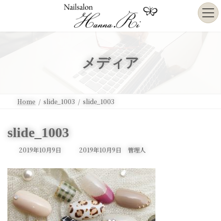
コ
ナ
ン
ビ
テ
ゲ
ン
ー
ツ
シ
へ
ョ
メディア
ス
ン
キ
に
ッ
移
プ
動
Home
slide_1003
slide_1003
slide_1003
最
2019年10月9日
2019年10月9日
管理人
終
更
新
日
時
: