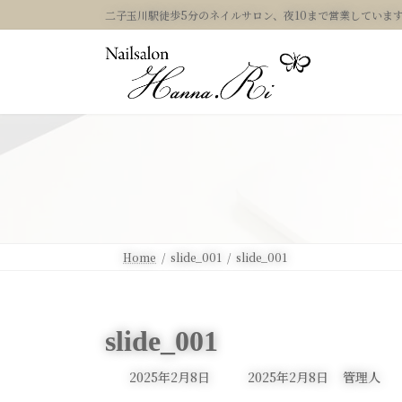
コ
ナ
二子玉川駅徒歩5分のネイルサロン、夜10まで営業していま
ン
ビ
テ
ゲ
ン
ー
ツ
シ
へ
ョ
ス
ン
キ
に
ッ
移
プ
動
Home
slide_001
slide_001
slide_001
最
2025年2月8日
2025年2月8日
管理人
終