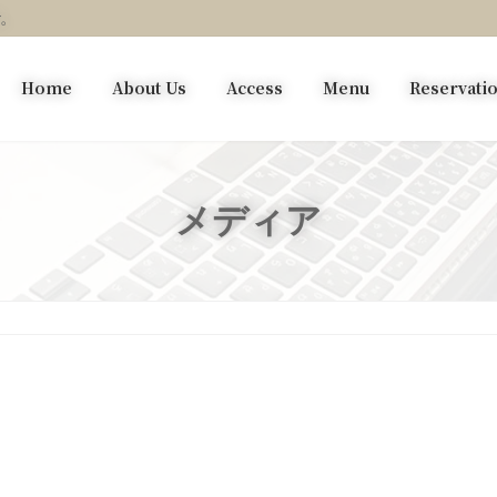
す。
Home
About Us
Access
Menu
Reservati
メディア