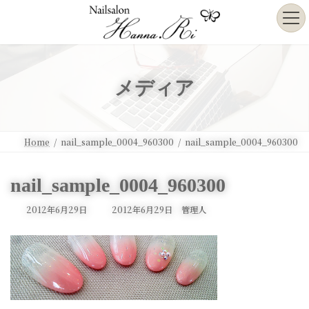
コ
ナ
ン
ビ
テ
ゲ
ン
ー
ツ
シ
へ
ョ
メディア
ス
ン
キ
に
ッ
移
プ
動
Home
nail_sample_0004_960300
nail_sample_0004_960300
nail_sample_0004_960300
最
2012年6月29日
2012年6月29日
管理人
終
更
新
日
時
: