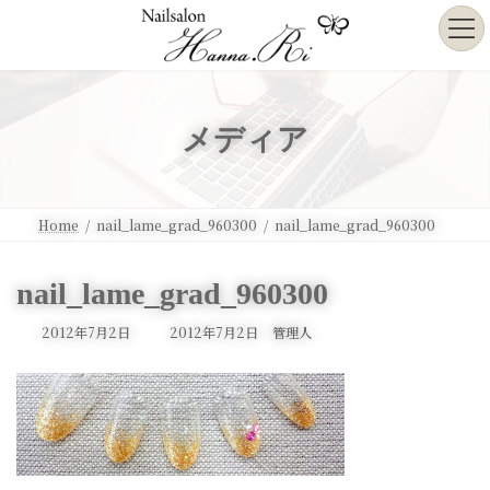
コ
ナ
ン
ビ
テ
ゲ
ン
ー
ツ
シ
へ
ョ
メディア
ス
ン
キ
に
ッ
移
プ
動
Home
nail_lame_grad_960300
nail_lame_grad_960300
nail_lame_grad_960300
最
2012年7月2日
2012年7月2日
管理人
終
更
新
日
時
: