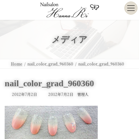
コ
ナ
ン
ビ
テ
ゲ
ン
ー
ツ
シ
へ
ョ
メディア
ス
ン
キ
に
ッ
移
プ
動
Home
nail_color_grad_960360
nail_color_grad_960360
nail_color_grad_960360
最
2012年7月2日
2012年7月2日
管理人
終
更
新
日
時
: