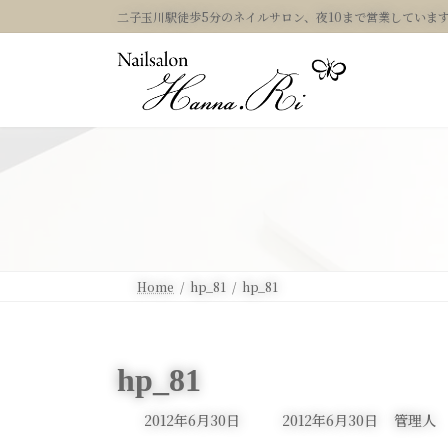
コ
ナ
二子玉川駅徒歩5分のネイルサロン、夜10まで営業していま
ン
ビ
テ
ゲ
ン
ー
ツ
シ
へ
ョ
ス
ン
キ
に
ッ
移
プ
動
Home
hp_81
hp_81
hp_81
最
2012年6月30日
2012年6月30日
管理人
終