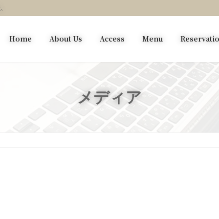
す。
Home
About Us
Access
Menu
Reservati
メディア