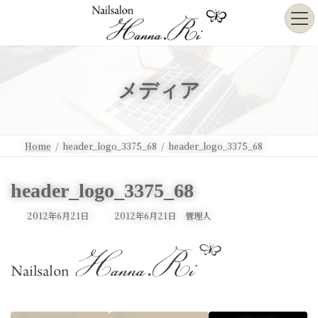
コ
ナ
ン
ビ
テ
ゲ
ン
ー
ツ
シ
へ
ョ
メディア
ス
ン
キ
に
ッ
移
プ
動
Home
header_logo_3375_68
header_logo_3375_68
header_logo_3375_68
最
2012年6月21日
2012年6月21日
管理人
終
更
新
日
時
: