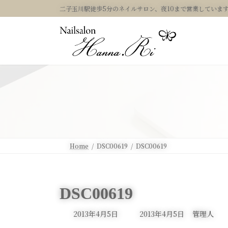
コ
ナ
二子玉川駅徒歩5分のネイルサロン、夜10まで営業していま
ン
ビ
テ
ゲ
ン
ー
ツ
シ
へ
ョ
ス
ン
キ
に
ッ
移
プ
動
Home
DSC00619
DSC00619
DSC00619
最
2013年4月5日
2013年4月5日
管理人
終