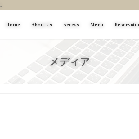
す。
Home
About Us
Access
Menu
Reservati
メディア