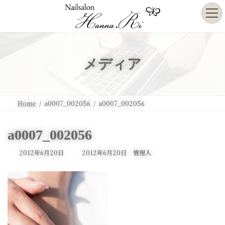
コ
ナ
ン
ビ
テ
ゲ
ン
ー
ツ
シ
へ
ョ
メディア
ス
ン
キ
に
ッ
移
プ
動
Home
a0007_002056
a0007_002056
a0007_002056
最
2012年6月20日
2012年6月20日
管理人
終
更
新
日
時
: