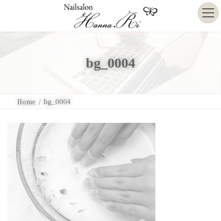
コ
ナ
ン
ビ
テ
ゲ
ン
ー
ツ
シ
へ
ョ
bg_0004
ス
ン
キ
に
ッ
移
プ
動
Home
bg_0004